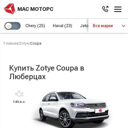
МАС МОТОРС
Chery
(25)
Haval
(23)
Jetour
Все марки
(8)
Kaiyi
(4)
Главная
/
Zotye
/
Coupa
Купить Zotye Coupa в
Люберцах
143 л.с.