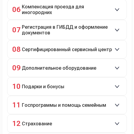
Автовозом, Ж/Д, морем или перегоном водителем.
Компенсация проезда для
06
иногородних
До 20 000 руб. при предъявлении билетов.
Регистрация в ГИБДД и оформление
07
документов
Полное сопровождение.
08
Сертифицированный сервисный центр
Гарантийное и постгарантийное ТО, кузовной и
09
Дополнительное оборудование
технический ремонт.
Дооснащение аксессуарами и оборудованием.
10
Подарки и бонусы
Комплект зимней резины в подарок, скидки по
11
Госпрограммы и помощь семейным
программе лояльности.
Скидки на первый или семейный автомобиль.
12
Страхование