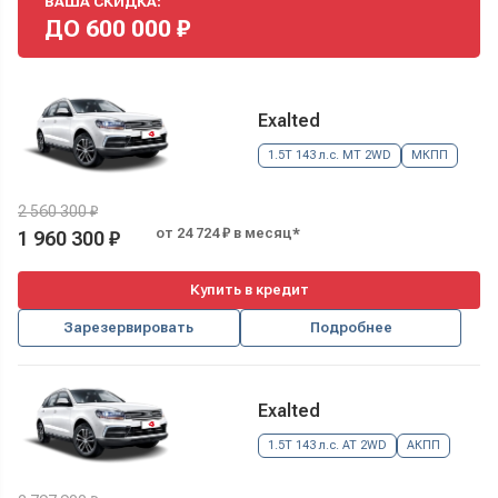
ВАША СКИДКА:
ДО
600 000
₽
Exalted
1.5T 143 л.с. MT 2WD
МКПП
2 560 300 ₽
от 24 724 ₽ в месяц*
1 960 300 ₽
Купить в кредит
Зарезервировать
Подробнее
Exalted
1.5T 143 л.с. AT 2WD
АКПП