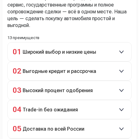
сервис, государственные программы и полное
сопровождение сделки — всё в одном месте. Наша
цель — сделать покупку автомобиля простой и
выгодной.
13 преимуществ
01
Широкий выбор и низкие цены
Скидки до 40%, более 40 брендов, новые и
02
Выгодные кредит и рассрочка
подержанные авто.
Кредит до 8 лет под 4,9% (до 3,5 млн руб.),
03
Высокий процент одобрения
рассрочка 0% на 2 года при первом взносе 35–50%.
98% заявок на кредит успешно одобряются.
04
Trade-in без ожидания
Зачёт рыночной стоимости старого авто сразу.
05
Доставка по всей России