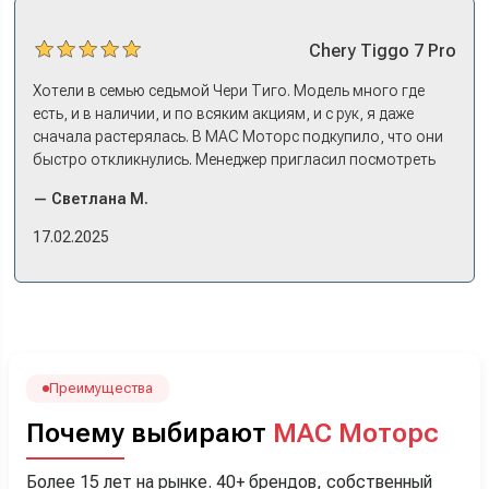
Chery
Tiggo 7 Pro
Хотели в семью седьмой Чери Тиго. Модель много где
есть, и в наличии, и по всяким акциям, и с рук, я даже
сначала растерялась. В МАС Моторс подкупило, что они
быстро откликнулись. Менеджер пригласил посмотреть
комплектации в наличии, ну и просто посидеть в ней,
— Светлана М.
примериться. Нам тут недалеко, пришли в салон - и в тот
же день купили машину! Неожиданно, но довольны! Все
17.02.2025
прошло классно: посмотрели Чери, посмотрели другие
кроссоверы б/у в ту же цену, посидели, подумали,
посчитали с кредитным специалистом. Анечку мы,
наверно, часа два мучили вопросами). Решили, что
лучше немного переплатить за новую, зато без пробега.
Наша Тигоша уже нас радует! Спасибо нашему
менеджеру Сергею, профессионал своего дела!
Преимущества
Почему выбирают
МАС Моторс
Более 15 лет на рынке. 40+ брендов, собственный