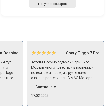
Получить подарок
ur
Dashing
Chery
Tiggo 7 Pro
. А тут
Хотели в семью седьмой Чери Тиго.
, что
Модель много где есть, и в наличии, и
Sportage.
по всяким акциям, и с рук, я даже
фортнее -
сначала растерялась. В МАС Моторс
ицениться
подкупило, что они быстро
— Светлана М.
едложил
откликнулись. Менеджер пригласил
нг - и
посмотреть комплектации в наличии,
17.02.2025
то
ну и просто посидеть в ней,
 него и
примериться. Нам тут недалеко,
д-ин
пришли в салон - и в тот же день купили