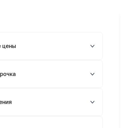
ледующий
машину! Неожиданно, но довольны! Все
 готово.
прошло классно: посмотрели Чери,
посмотрели другие кроссоверы б/у в ту
же цену, посидели, подумали,
посчитали с кредитным специалистом.
Анечку мы, наверно, часа два мучили
вопросами). Решили, что лучше
е цены
немного переплатить за новую, зато
без пробега. Наша Тигоша уже нас
радует! Спасибо нашему менеджеру
овые и подержанные авто.
Сергею, профессионал своего дела!
срочка
 руб.), рассрочка 0% на 2 года при
ения
ряются.