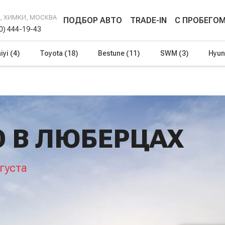
Г, ХИМКИ, МОСКВА
ПОДБОР АВТО
TRADE-IN
С ПРОБЕГО
00) 444-19-43
iyi
(4)
Toyota
(18)
Bestune
(11)
SWM
(3)
Hyun
O В ЛЮБЕРЦАХ
густа