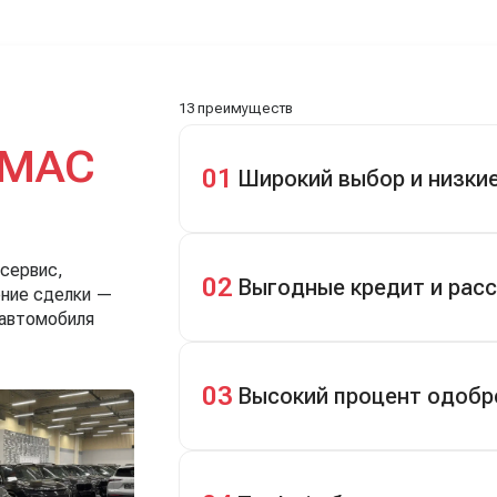
Зато на выдаче такие
забрали, я его пригнал на с
, еле сдержался. Красивая
день. Все быстро оформили, и
13 преимуществ
МАС
01
Широкий выбор и низки
Скидки до 40%, более 40 брендов, н
 сервис,
02
Выгодные кредит и рас
ение сделки —
 автомобиля
Кредит до 8 лет под 4,9% (до 3,5 млн
первом взносе 35–50%.
03
Высокий процент одобр
98% заявок на кредит успешно одоб