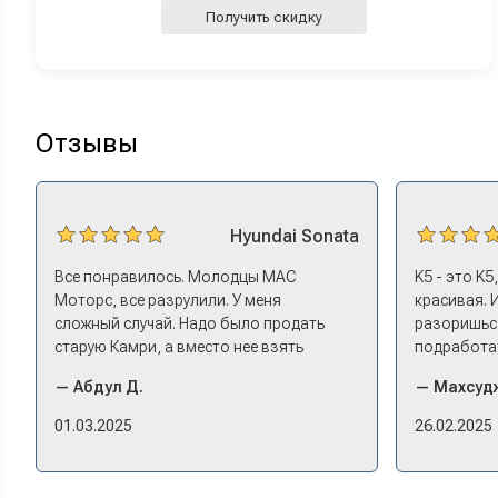
Получить скидку
Отзывы
Hyundai
Sonata
Все понравилось. Молодцы МАС
K5 - это K5
Моторс, все разрулили. У меня
красивая. 
сложный случай. Надо было продать
разоришься
старую Камри, а вместо нее взять
подработат
машину того же класса помоложе,
Моторс мне
— Абдул Д.
— Махсудж
лучше немного б/у, чтоб подешевле. Ну
Оформление
и автокредит найти не с лошадиными
ушел на пок
01.03.2025
26.02.2025
процентами. И либо самому всем этим
Посидели, 
заниматься – а работать когда? Либо
документах
искать салон, где есть нормальный
проблем. 