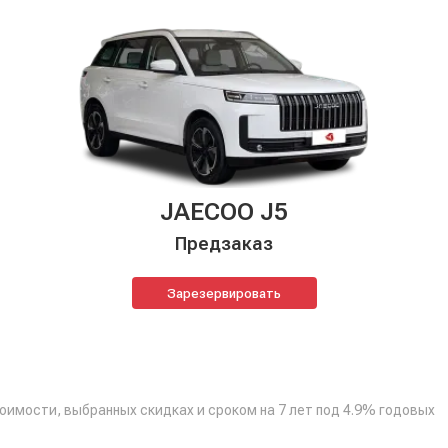
JAECOO J5
Предзаказ
Зарезервировать
тоимости, выбранных скидках и сроком на 7 лет под 4.9% годовых